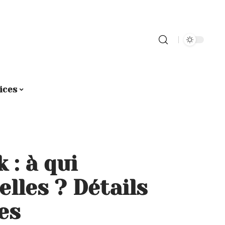
ices
 : à qui
lles ? Détails
es