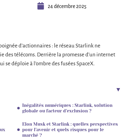
24 décembre 2025
poignée d’actionnaires : le réseau Starlink ne
rie des télécoms. Derrière la promesse d’un internet
qui se déploie à l’ombre des fusées SpaceX.
Inégalités numériques : Starlink, solution
globale ou facteur d’exclusion ?
Elon Musk et Starlink : quelles perspectives
eux
pour l’avenir et quels risques pour le
marché ?