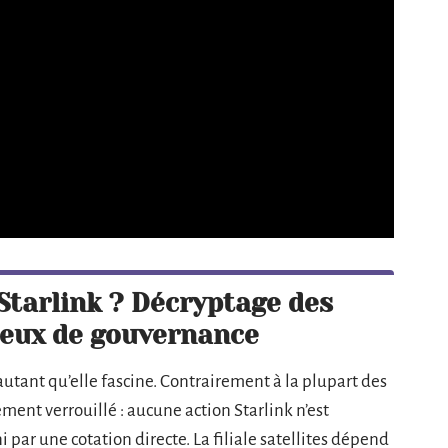
Starlink ? Décryptage des
njeux de gouvernance
 autant qu’elle fascine. Contrairement à la plupart des
ement verrouillé : aucune action Starlink n’est
i par une cotation directe. La filiale satellites dépend