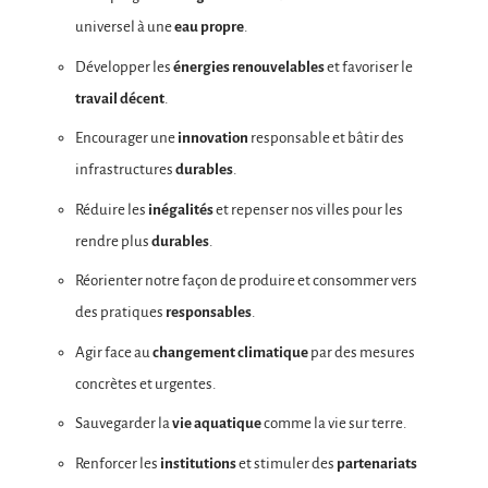
universel à une
eau propre
.
Développer les
énergies renouvelables
et favoriser le
travail décent
.
Encourager une
innovation
responsable et bâtir des
infrastructures
durables
.
Réduire les
inégalités
et repenser nos villes pour les
rendre plus
durables
.
Réorienter notre façon de produire et consommer vers
des pratiques
responsables
.
Agir face au
changement climatique
par des mesures
concrètes et urgentes.
Sauvegarder la
vie aquatique
comme la vie sur terre.
Renforcer les
institutions
et stimuler des
partenariats