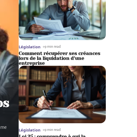
Législation
9 min read
Comment récupérer ses créances
lors de la liquidation d’une
entreprise
os
même
Législation
9 min read
Loi 25 : comprendre à qui la