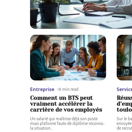
Entreprise
Servic
8 min read
Comment un BTS peut
Réuss
vraiment accélérer la
d’emp
carrière de vos employés
toul
Un salarié qui maîtrise déjà son poste
Sur le b
mais plafonne faute de diplôme reconnu :
envoyée 
la situation
…
de recru