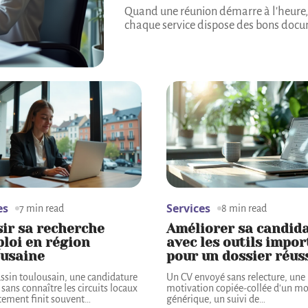
Quand une réunion démarre à l'heure, q
chaque service dispose des bons docu
es
Services
7 min read
8 min read
ir sa recherche
Améliorer sa candid
loi en région
avec les outils impo
ousaine
pour un dossier réus
assin toulousain, une candidature
Un CV envoyé sans relecture, une 
sans connaître les circuits locaux
motivation copiée-collée d'un m
tement finit souvent
…
générique, un suivi de
…