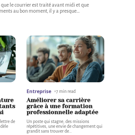
ue le courrier est traité avant midi et que
ments au bon moment, il y a presque
…
Entreprise
7 min read
ature
Améliorer sa carrière
rtants
grâce à une formation
si
professionnelle adaptée
lettre de
Un poste qui stagne, des missions
odèle
répétitives, une envie de changement qui
grandit sans trouver de
…