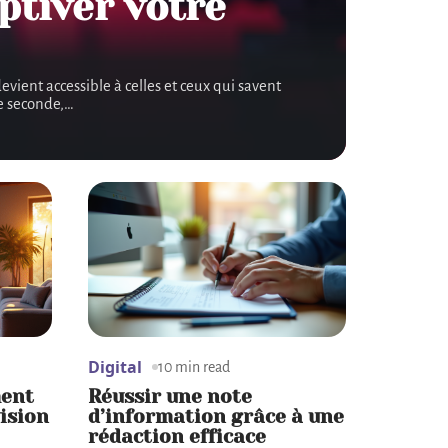
ptiver votre
evient accessible à celles et ceux qui savent
re seconde,
…
Digital
10 min read
ment
Réussir une note
vision
d’information grâce à une
rédaction efficace