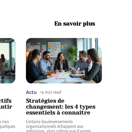
En savoir plus
Actu
9 min read
tifs
Stratégies de
antir
changement: les 4 types
essentiels à connaître
a rien
Certains bouleversements
 quelques
organisationnels échappent aux
prévisions, alors même que d'autres