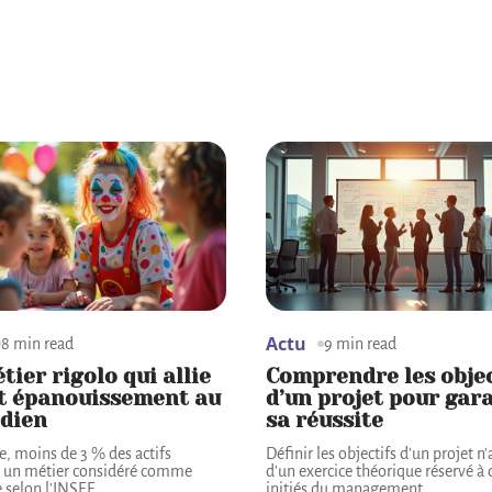
Actu
8 min read
9 min read
tier rigolo qui allie
Comprendre les objec
et épanouissement au
d’un projet pour gar
idien
sa réussite
e, moins de 3 % des actifs
Définir les objectifs d'un projet n'
t un métier considéré comme
d'un exercice théorique réservé à
 selon l'INSEE,
…
initiés du management.
…