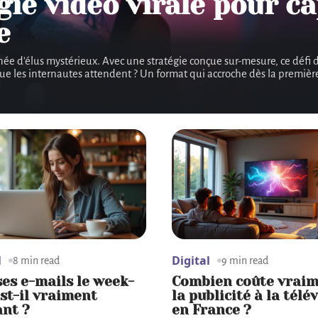
gie vidéo virale pour ca
e
née d'élus mystérieux. Avec une stratégie conçue sur-mesure, ce défi d
e que les internautes attendent ? Un format qui accroche dès la premiè
l
Digital
8 min read
9 min read
ses e-mails le week-
Combien coûte vrai
st-il vraiment
la publicité à la télé
ant ?
en France ?