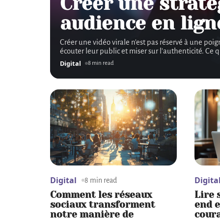
Créer une straté
audience en lign
Créer une vidéo virale n'est pas réservé à une poig
écouter leur public et miser sur l'authenticité. C
Digital
8 min read
Digital
Digita
8 min read
Comment les réseaux
Lire 
sociaux transforment
end e
notre manière de
cour