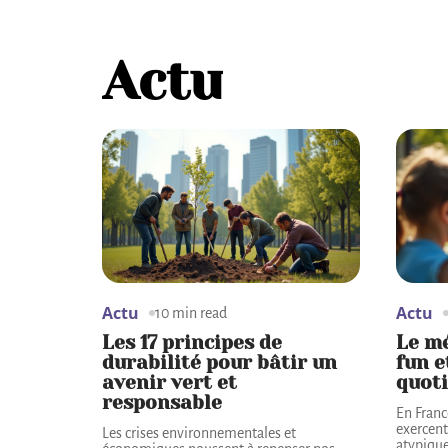
Actu
Actu
Actu
10 min read
Les 17 principes de
Le mé
durabilité pour bâtir un
fun 
avenir vert et
quot
responsable
En Franc
exercen
Les crises environnementales et
atypique