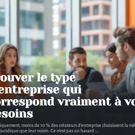
ouver le type
entreprise qui
orrespond vraiment à v
esoins
tiquement, moins de 10 % des créateurs d'entreprise choisissent la 
juridique que leur voisin. Ce n'est pas un hasard :
…