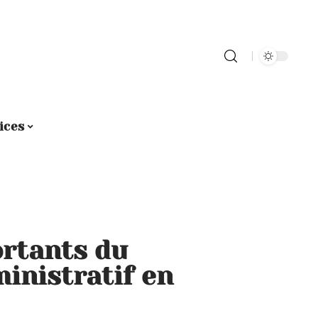
ices
ortants du
inistratif en