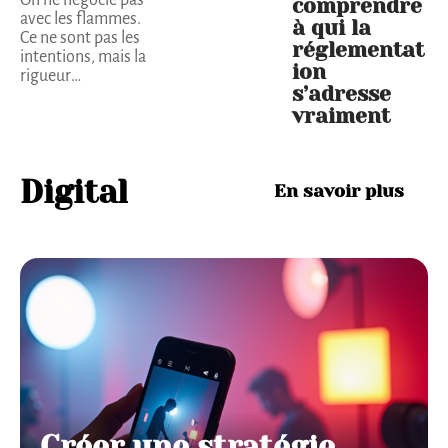
On ne négocie pas
comprendre
avec les flammes.
à qui la
Ce ne sont pas les
réglementat
intentions, mais la
ion
rigueur
…
s’adresse
vraiment
Digital
En savoir plus
Créer une stratégie