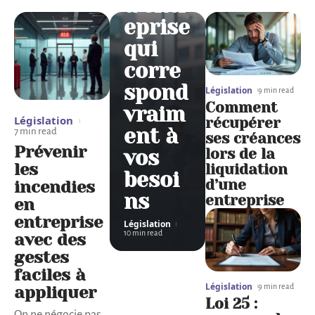
d’entr
eprise
qui
corre
spond
Législation
9 min read
Comment
vraim
Législation
récupérer
ent à
7 min read
ses créances
Prévenir
lors de la
vos
les
liquidation
besoi
d’une
incendies
ns
entreprise
en
entreprise
Législation
10 min read
avec des
gestes
faciles à
Législation
9 min read
appliquer
Loi 25 :